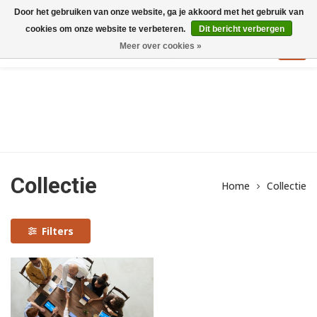
Door het gebruiken van onze website, ga je akkoord met het gebruik van
cookies om onze website te verbeteren.
Dit bericht verbergen
Meer over cookies »
Ontwikkelen van
Ontwikkelen van
Ontwikkelen van
Goed
Goed
Goed
Goed
onderwijsprofessionals
onderwijsprofessionals
onderwijsprofessionals
onderwijs
onderwijs
onderwijs
onderwijs
verduurzamen
verduurzamen
maken
maken
Collectie
Home
Collectie
Filters